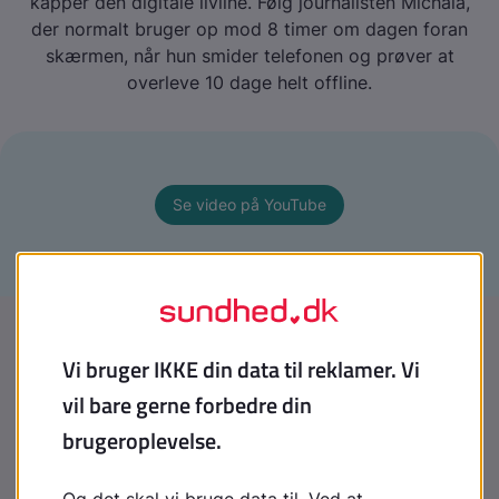
kapper den digitale livline. Følg journalisten Michala,
der normalt bruger op mod 8 timer om dagen foran
skærmen, når hun smider telefonen og prøver at
overleve 10 dage helt offline.
Se video på YouTube