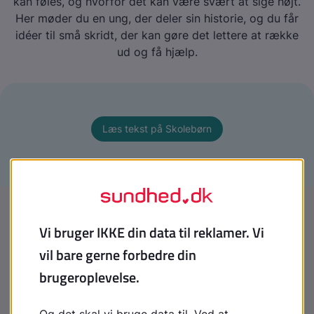
kan føles, og hvorfor det kan være svært at sige højt.
Her møder du en ung, der deler sin historie, og du får
idéer til små skridt, der kan gøre det lettere at række
ud og få hjælp.
Læs tekst på Skolebørn