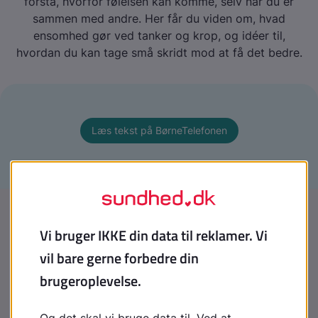
forstå, hvorfor følelsen kan komme, selv når du er
sammen med andre. Her får du viden om, hvad
ensomhed gør ved tanker og krop, og idéer til,
hvordan du kan tage små skridt mod at få det bedre.
Læs tekst på BørneTelefonen