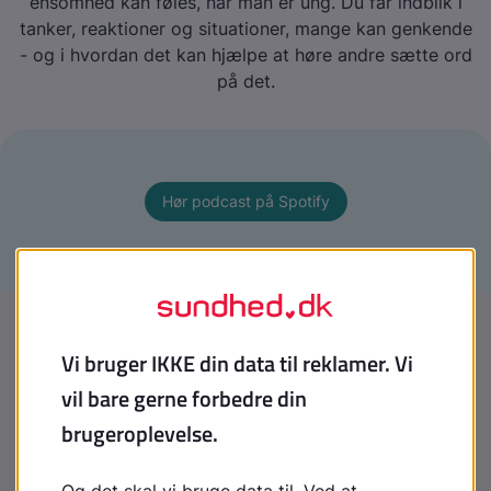
ensomhed kan føles, når man er ung. Du får indblik i
tanker, reaktioner og situationer, mange kan genkende
- og i hvordan det kan hjælpe at høre andre sætte ord
på det.
Hør podcast på Spotify