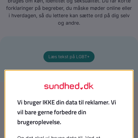
bruges om køn, identitet og seksualitet. Du får korte
forklaringer på begreber, du måske møder online eller
i hverdagen, så du lettere kan sætte ord på dig selv
og andre.
Læs tekst på LGBT+