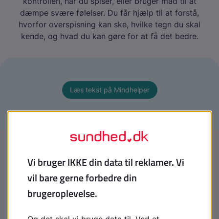
kontrollen, når du spiser, eller bruger mad til at
dæmpe svære følelser. Du får hjælp til at forstå,
hvorfor overspisning kan ske, hvilke tegn du skal
kende, og hvad du kan gøre for at få det bedre.
Læs tekst på Mindhelper