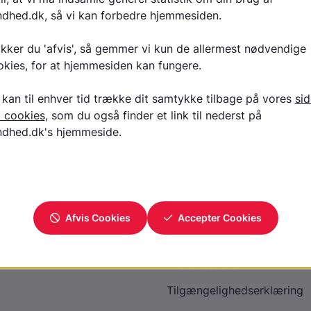
Læs tekst på GirlTalk