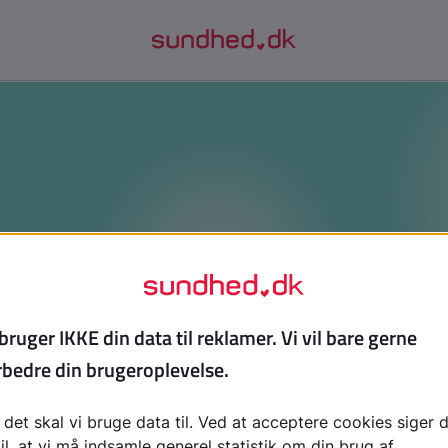
mmenligner du din krop med andr
ekst, hvis du ofte sammenligner din krop med andres - isæ
ender med at føle dig forkert. Du får hjælp til at forstå, hvo
e dig så meget, og idéer til at få et mere roligt syn på din