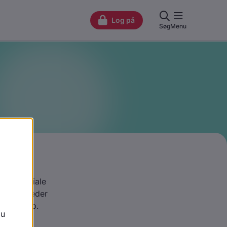
es?
r på sociale
rfor billeder
 egen krop.