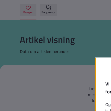
Artikel visning
Data om artiklen herunder
Sa
Læs denne t
medier - og 
kan påvirk