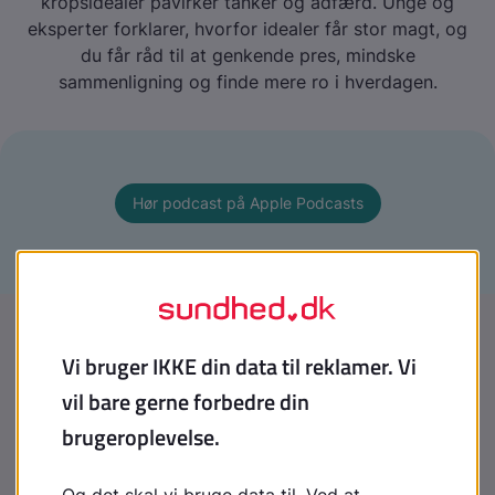
kropsidealer påvirker tanker og adfærd. Unge og
eksperter forklarer, hvorfor idealer får stor magt, og
du får råd til at genkende pres, mindske
sammenligning og finde mere ro i hverdagen.
Hør podcast på Apple Podcasts