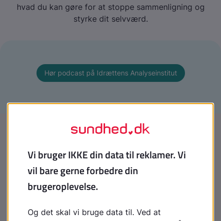
hvad du kan gøre for at stoppe sammenligning og
styrke dit selvværd.
Hør podcast på Idrættens Analyseinstitut