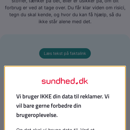
stoffer, tænker på det, eller er usikker på, om dit
forbrug er ved at tage over. Du får klar viden om risici,
tegn du skal kende, og hvor du kan få hjælp, så du
ikke står alene med det.
Læs tekst på faktalink