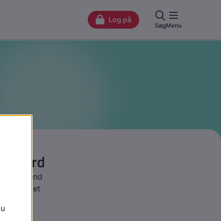
egne ord
de mere, end
r, hvad det
gen.