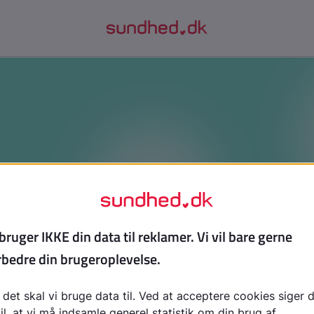
ler begynder at tage over - unges 
deo, hvis du vil forstå, hvordan piller kan komme til at fyl
avde tænkt. Du hører unge fortælle om, hvordan det starte
 ved hverdagen, og hvorfor det kan være svært at stoppe i