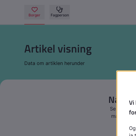
Artikel visning
Data om artiklen herunder
Når pil
Se denne vi
man selv h
gør