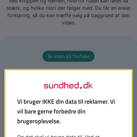
ved kroppen og hjernen, hvorfor rusen kan føles så
stærk, og hvilke risici der følger med. Du får en enkel
forklaring, så du kan træffe valg på baggrund af den
viden.
Se video på YouTube