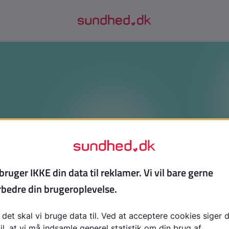
Jeppe: Fra Oxy til heroin
deo, hvor Jeppe fortæller ærligt om, hvordan Oxy hurtigt 
ndte på heroin. Du får et råt og virkeligt indblik i, hvor hu
skride, og hvad der skal til for at komme ud igen.