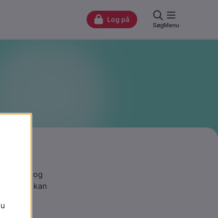
tog over, og
rtigt ting kan