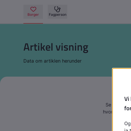
Artikel visning
Data om artiklen herunder
Se denne vi
hvordan han e