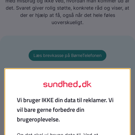
med misbrug og ikke ved, hvordan man kommer ud af
det. Svaret giver rolig støtte, konkrete råd og viser, at
der er hjælp at få, også når det hele føles
uoverskueligt.
Læs brevkasse på BørneTelefonen