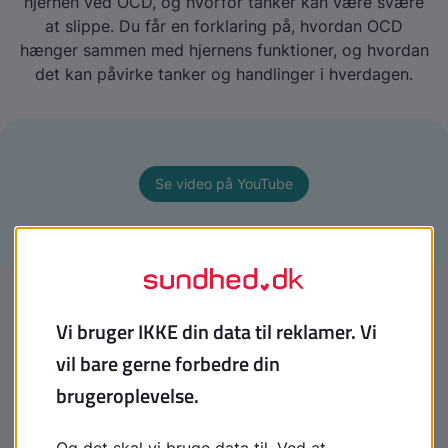
hjernen ved OCD, og hvorfor tanker kan være svære
at slippe. Du får en forklaring på, hvordan OCD
hænger sammen med hjernens funktioner, og hvordan
det kan påvirke tanker og handlinger i hverdagen.
Se video på YouTube