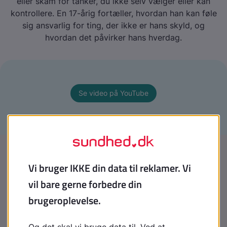
eller skam for tanker, du ikke selv vælger eller kan
kontrollere. En 17-årig fortæller, hvordan han kan føle
sig ansvarlig for ting, der ikke er hans skyld, og
hvordan det påvirker hans hverdag.
Se video på YouTube