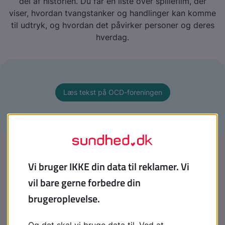
del af historien. Du får en liste over spillefilm, der
viser, hvordan tvangstanker og handlinger kan komme
til udtryk, og hvordan det påvirker personer og deres
hverdag.
Læs tekst på OCD-foreningen