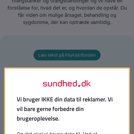
tvangstanker og tvangshandlinger og vil have en
forståelse for, hvad det er, og hvordan de opstår. Du
får viden om mulige årsager, behandling og
sygdomme, der kan optræde samtidig.
Læs tekst på Psykiatrifonden