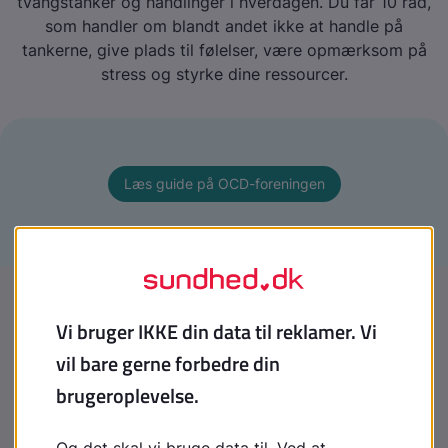
tvangstanker og handlinger i hverdagen. Du får 10 råd,
som handler om blandt andet ikke at handle på
tankerne, give plads til følelser, være opmærksom på
stress og styrke dine ressourcer.
Læs guide på OCD-foreningen