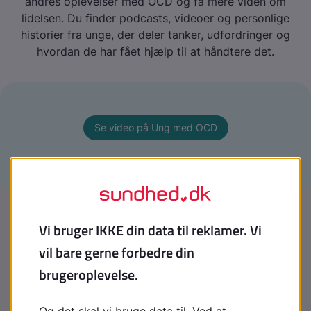
andres oplevelser med OCD og få mere viden om
lidelsen. Du finder podcasts, videoer og personlige
historier fra unge, der deler tanker, udfordringer og
hvordan de har fået hjælp til at håndtere det.
Se video på Ung med OCD