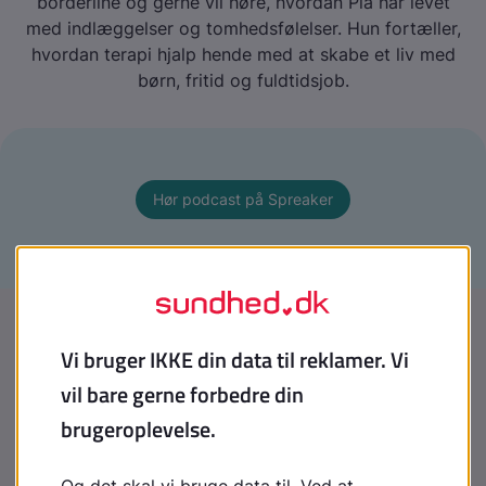
borderline og gerne vil høre, hvordan Pia har levet
med indlæggelser og tomhedsfølelser. Hun fortæller,
hvordan terapi hjalp hende med at skabe et liv med
børn, fritid og fuldtidsjob.
Hør podcast på Spreaker