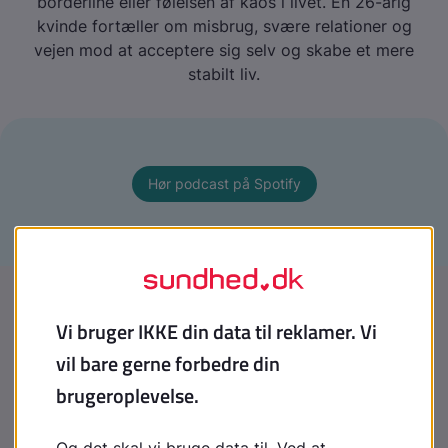
borderline eller følelsen af kaos i livet. En 26-årig
kvinde fortæller om misbrug, svære relationer og
vejen mod at acceptere sig selv og skabe et mere
stabilt liv.
Hør podcast på Spotify