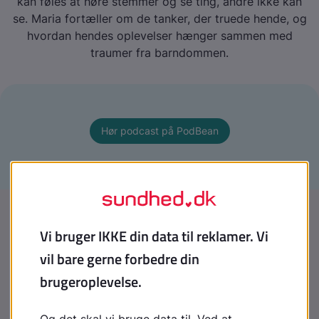
kan føles at høre stemmer og se ting, andre ikke kan
se. Maria fortæller om de tanker, der truede hende, og
hvordan hendes oplevelser hænger sammen med
traumer fra barndommen.
Hør podcast på PodBean