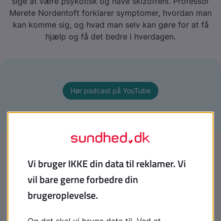
sige at være psykotisk og have skizofreni. Professor
Merete Nordentoft forklarer symptomer, hvordan man
kan komme sig, og hvad man selv kan gøre for at få
hjælp og få det bedre i hverdagen.
Hør podcast på YouTube