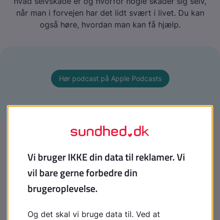
hvad selvskade er og hvorfor nogle skader sig selv,
når man i forvejen har det lidt svært i livet. Du kan
også høre, hvordan man kan få hjælp.
Hør podcast på Apple Podcasts