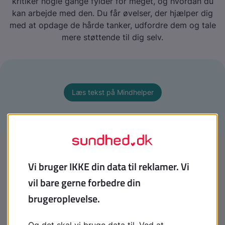
kritiker nogle gange fylder for meget, og hvordan du
kan arbejde med den. Du får øvelser, der hjælper dig
med at opdage de hårde tanker, udfordre dem og tale
mere støttende til dig selv.
Læs tekst på Mindhelper