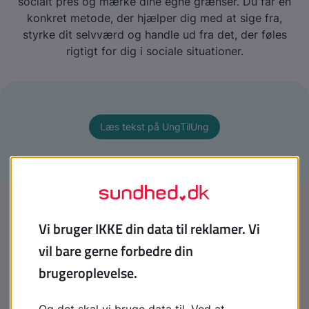
socialt pres og mærke dine egne grænser. Du får en
konkret metode, der hjælper dig med at sige fra,
styrke dit selvværd og handle ud fra det, der føles
rigtigt for dig i sociale situationer.
Læs tekst på UngTilUng