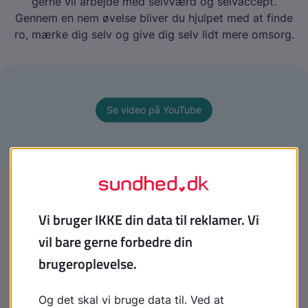
gerne vil arbejde med selvværd og selvaccept.
Gennem en nem øvelse bliver du hjulpet med at finde
ro, mærke dig selv og give dig selv lidt mere omsorg.
Se video på YouTube