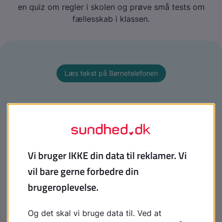
en quiz om regler i skolen og prøve små tests om
fællesskab i klassen.
Læs tekst på Børnetelefonen