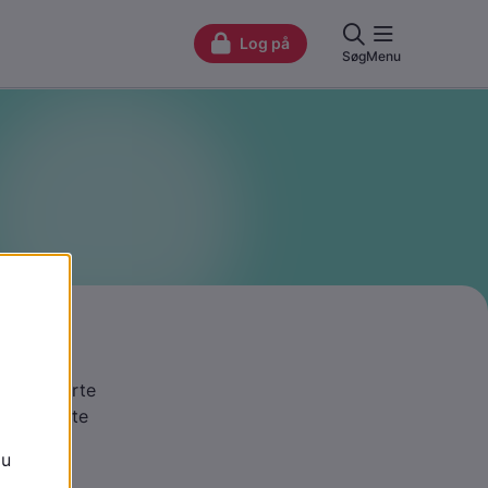
ted
ed at starte
 tage næste