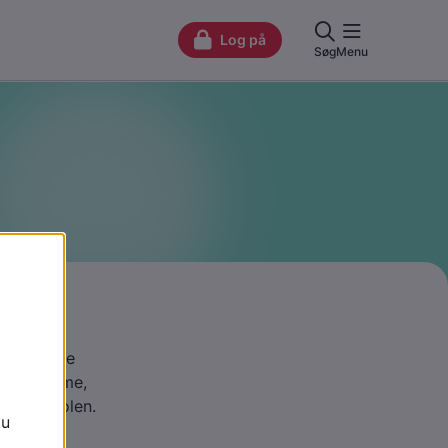
ogle gange
live hjemme,
ere i skolen.