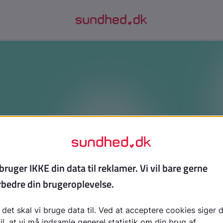
Det er ikke bare pjæk at blive væk
video, hvis det kan føles svært at komme i skole, og du n
me. Her bliver det forklaret, at der altid er en grund til at b
d til, hvem du kan tale med, og hvordan du kan få det nemm