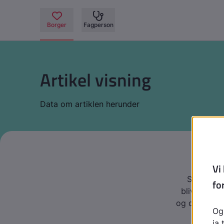
Artikel visning
Data om artiklen herunder
Se denne 
bliver hjem
og du får rå