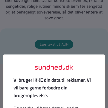
eller sove igennem. Du får konkrete søvntips, fx faste
sengetider, rolige rutiner, mindre skærm før sengetid
og et behageligt soveværelse, så det bliver lettere at
sove godt.
Læs tekst på AUH