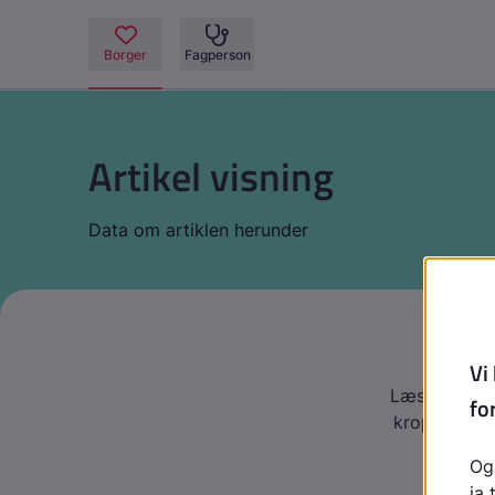
Artikel visning
Data om artiklen herunder
D
Læs denne te
krop og tank