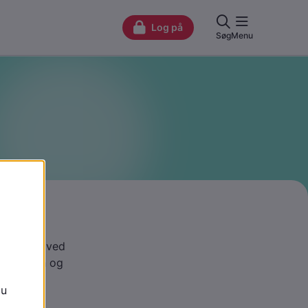
er
relse gør ved
piske tegn og