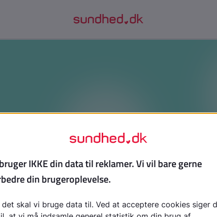
et skal du vide om spiseforstyrrels
kst, hvis du vil have klar besked om, hvad en spiseforstyr
er. Du får en forklaring på de forskellige diagnoser, de ty
et indblik i, hvordan et professionelt forløb foregår.