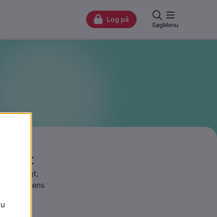
d vægt
er om vægt,
re hverdagens
undhed.