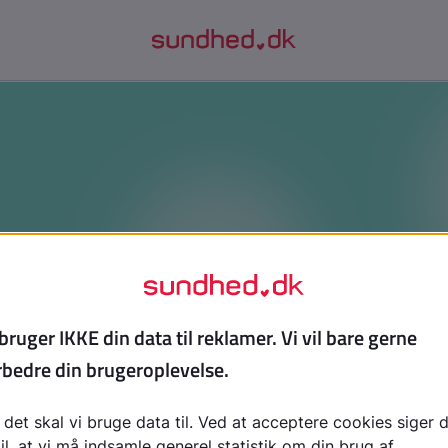
din egen vej til et godt liv med sun
tekst, hvis du vil inspireres af andre unges ærlige histori
sel. Du får brugbare råd til at styrke dit selvværd, håndte
g skabe gode vaner, der tager udgangspunkt i dig og din s