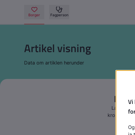
Artikel visning
Data om artiklen herunder
Find 
Læs denne 
krop og triv
pres o