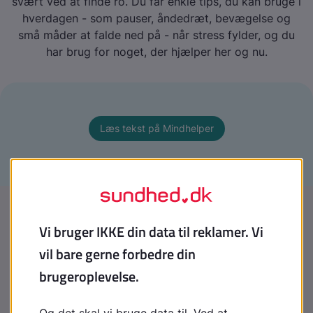
svært ved at finde ro. Du får enkle tips, du kan bruge i
hverdagen - som pauser, åndedræt, bevægelse og
små måder at falde ned på - når stress fylder, og du
har brug for noget, der hjælper her og nu.
Læs tekst på Mindhelper