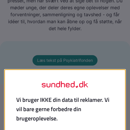
presset, men har svært ved at sige det til nogen. Du
møder unge, der deler deres egne oplevelser med
forventninger, sammenligning og tavshed - og får
idéer til, hvordan man kan åbne op og få støtte, når
det hele fylder.
Læs tekst på Psykiatrifonden