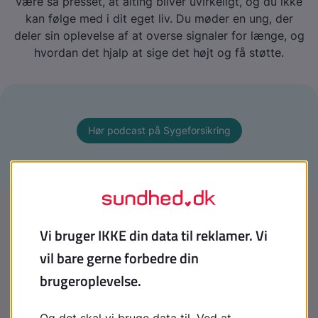
være så presset, at alting bliver uvirkeligt, og du ikke
kan følge med i dit eget liv. Du møder en ung, der
deler sin oplevelse af at overse signaler for længe, og
hvordan det hjalp at sige det højt og få støtte.
Hør podcast på Sygeforsikring