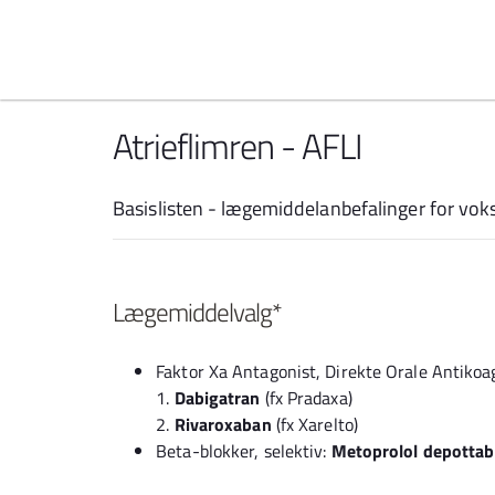
Spring til indhold
Atrieflimren - AFLI
Basislisten - lægemiddelanbefalinger for vo
Lægemiddelvalg*
Faktor Xa Antagonist, Direkte Orale Antikoa
1.
Dabigatran
(fx Pradaxa)
2.
Rivaroxaban
(fx Xarelto)
Beta-blokker, selektiv:
Metoprolol depottab