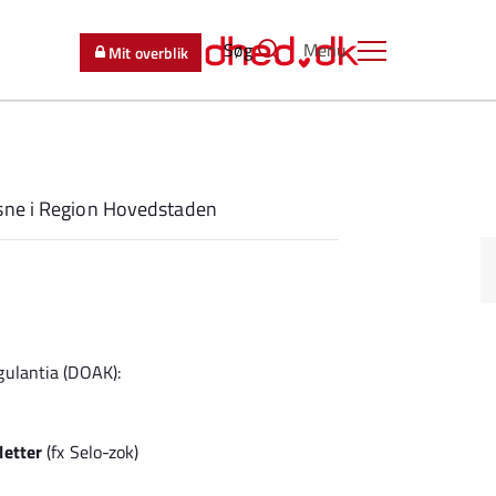
Søg
Menu
Mit overblik
ksne i Region Hovedstaden
gulantia (DOAK):
letter
(fx Selo-zok)