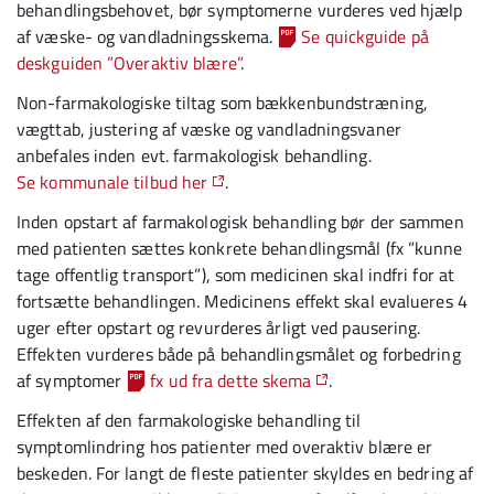
behandlingsbehovet, bør symptomerne vurderes ved hjælp
af væske- og vandladningsskema.
Se quickguide på
deskguiden ”Overaktiv blære”
.
Non-farmakologiske tiltag som bækkenbundstræning,
vægttab, justering af væske og vandladningsvaner
anbefales inden evt. farmakologisk behandling.
Se kommunale tilbud her
.
Inden opstart af farmakologisk behandling bør der sammen
med patienten sættes konkrete behandlingsmål (fx ”kunne
tage offentlig transport”), som medicinen skal indfri for at
fortsætte behandlingen. Medicinens effekt skal evalueres 4
uger efter opstart og revurderes årligt ved pausering.
Effekten vurderes både på behandlingsmålet og forbedring
af symptomer
fx ud fra dette skema
.
Effekten af den farmakologiske behandling til
symptomlindring hos patienter med overaktiv blære er
beskeden. For langt de fleste patienter skyldes en bedring af