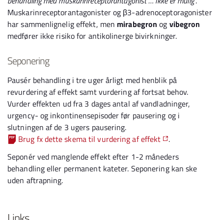
behandling med muskarinreceptorantagonist … ikke er mulig
”.
Muskarinreceptorantagonister og β3-adrenoceptoragonister
har sammenlignelig effekt, men
mirabegron
og
vibegron
medfører ikke risiko for antikolinerge bivirkninger.
Seponering
Pausér behandling i tre uger årligt med henblik på
revurdering af effekt samt vurdering af fortsat behov.
Vurder effekten ud fra 3 dages antal af vandladninger,
urgency- og inkontinensepisoder før pausering og i
slutningen af de 3 ugers pausering.
Brug fx dette skema til vurdering af effekt
.
Seponér ved manglende effekt efter 1-2 måneders
behandling eller permanent kateter. Seponering kan ske
uden aftrapning.
Links