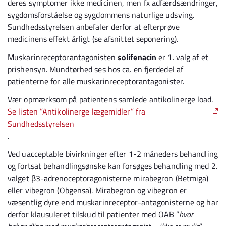
deres symptomer ikke medicinen, men fx adfærdsændringer,
sygdomsforståelse og sygdommens naturlige udsving.
Sundhedsstyrelsen anbefaler derfor at efterprøve
medicinens effekt årligt (se afsnittet seponering).
Muskarinreceptorantagonisten
solifenacin
er 1. valg af et
prishensyn. Mundtørhed ses hos ca. en fjerdedel af
patienterne for alle muskarinreceptorantagonister.
Vær opmærksom på patientens samlede antikolinerge load.
Se listen ”Antikolinerge lægemidler” fra
Sundhedsstyrelsen
.
Ved uacceptable bivirkninger efter 1-2 måneders behandling
og fortsat behandlingsønske kan forsøges behandling med 2.
valget β3-adrenoceptoragonisterne mirabegron (Betmiga)
eller vibegron (Obgensa). Mirabegron og vibegron er
væsentlig dyre end muskarinreceptor-antagonisterne og har
derfor klausuleret tilskud til patienter med OAB ”
hvor