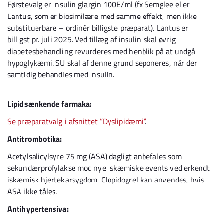
Førstevalg er insulin glargin 100E/ml (fx Semglee eller
Lantus, som er biosimilære med samme effekt, men ikke
substituerbare – ordinér billigste præparat). Lantus er
billigst pr. juli 2025. Ved tillæg af insulin skal øvrig
diabetesbehandling revurderes med henblik på at undgå
hypoglykæmi. SU skal af denne grund seponeres, når der
samtidig behandles med insulin.
Lipidsænkende farmaka:
Se præparatvalg i afsnittet ”Dyslipidæmi”
.
Antitrombotika:
Acetylsalicylsyre 75 mg (ASA) dagligt anbefales som
sekundærprofylakse mod nye iskæmiske events ved erkendt
iskæmisk hjertekarsygdom. Clopidogrel kan anvendes, hvis
ASA ikke tåles.
Antihypertensiva: