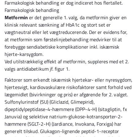
Farmakologisk behandling er dog indiceret hos flertallet.
Farmakologisk behandling
Metformin
er det generelle 1. valg, da metformin giver en
klinisk relevant sænkning af HbA1c og stort set er
vægtneutral eller let vægtreducerende. Der er evidens for,
at metformin som førstelinjebehandling medvirker til at
forebygge sendiabetiske komplikationer inkl. iskæmisk
hjerte-karsygdom.
Ved utilstrækkelig effekt af metformin, suppleres med et 2.
valgs antidiabetikum jf. figur 1.
Faktorer som erkendt iskæmisk hjertekar- eller nyresygdom,
hjertesvigt, kardiovaskulære risikofaktorer samt forhold ved
lægemidlet (bivirkninger og pris) er afgørende for 2. valget.
Sulfonylurinstof (SU) (Gliclazid, Glimepirid),
dipeptidylpeptidase-4-hæmmere (DPP-4-H) (sitagliptin, fx
Januvia) og selektive natrium-glukose-kotransporter-2-
hæmmere (SGLT-2-H) (Jardiance, Invokana, Forxiga) har
generelt tilskud. Glukagon-lignende peptid-1-receptor