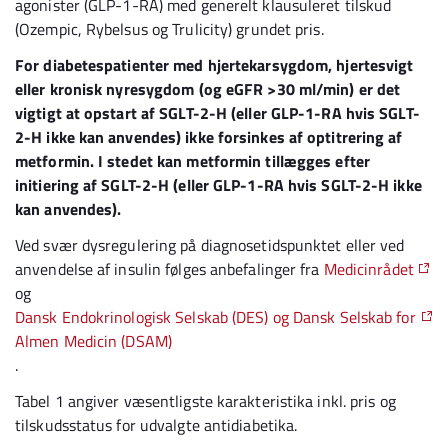
agonister (GLP-1-RA) med generelt klausuleret tilskud
(Ozempic, Rybelsus og Trulicity) grundet pris.
For diabetespatienter med hjertekarsygdom, hjertesvigt
eller kronisk nyresygdom (og eGFR >30 ml/min) er det
vigtigt at opstart af SGLT-2-H (eller GLP-1-RA hvis SGLT-
2-H ikke kan anvendes) ikke forsinkes af optitrering af
metformin. I stedet kan metformin tillægges efter
initiering af SGLT-2-H (eller GLP-1-RA hvis SGLT-2-H ikke
kan anvendes).
Ved svær dysregulering på diagnosetidspunktet eller ved
anvendelse af insulin følges anbefalinger fra
Medicinrådet
og
Dansk Endokrinologisk Selskab (DES) og Dansk Selskab for
Almen Medicin (DSAM)
.
Tabel 1 angiver væsentligste karakteristika inkl. pris og
tilskudsstatus for udvalgte antidiabetika.