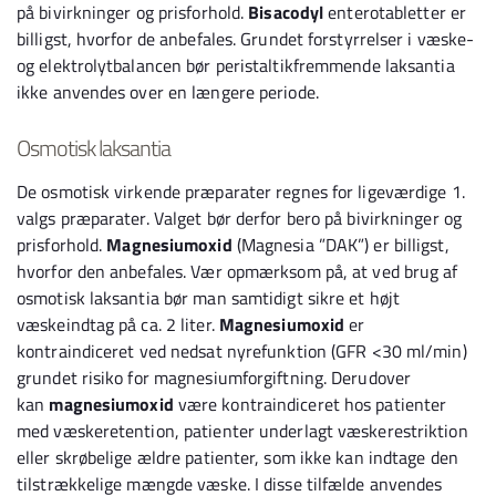
på bivirkninger og prisforhold.
Bisacodyl
enterotabletter er
billigst, hvorfor de anbefales. Grundet forstyrrelser i væske-
og elektrolytbalancen bør peristaltikfremmende laksantia
ikke anvendes over en længere periode.
Osmotisk laksantia
De osmotisk virkende præparater regnes for ligeværdige 1.
valgs præparater. Valget bør derfor bero på bivirkninger og
prisforhold.
Magnesiumoxid
(Magnesia ”DAK”) er billigst,
hvorfor den anbefales. Vær opmærksom på, at ved brug af
osmotisk laksantia bør man samtidigt sikre et højt
væskeindtag på ca. 2 liter.
Magnesiumoxid
er
kontraindiceret ved nedsat nyrefunktion (GFR <30 ml/min)
grundet risiko for magnesiumforgiftning. Derudover
kan
magnesiumoxid
være kontraindiceret hos patienter
med væskeretention, patienter underlagt væskerestriktion
eller skrøbelige ældre patienter, som ikke kan indtage den
tilstrækkelige mængde væske. I disse tilfælde anvendes