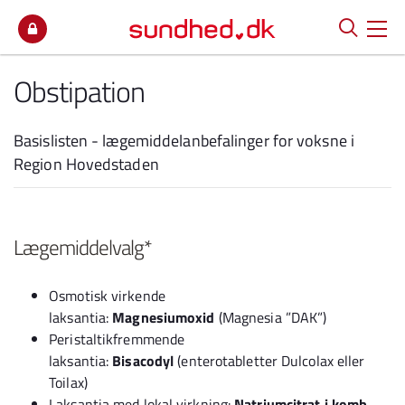
Spring til indhold
Obstipation
Basislisten - lægemiddelanbefalinger for voksne i
Region Hovedstaden
Lægemiddelvalg*
Osmotisk virkende
laksantia:
Magnesiumoxid
(Magnesia ”DAK”)
Peristaltikfremmende
laksantia:
Bisacodyl
(enterotabletter Dulcolax eller
Toilax)
Laksantia med lokal virkning:
Natriumcitrat i komb.