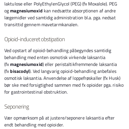
laktulose eller PolyEthylenGlycol (PEG) (fx Moxalole). PEG
og
magnesiumoxid
kan nedsætte absorptionen af andre
lægemidler ved samtidig administration bl.a. pga. nedsat
transittid gennem mavetarmkanalen.
Opioid-induceret obstipation
Ved opstart af opioid-behandling påbegyndes samtidig
behandling med enten osmotisk virkende laksantia
(fx
magnesiumoxid
) eller peristaltikfremmende laksantia
(fx
bisacodyl
). Ved langvarig opioid-behandling anbefales
osmotisk laksantia. Anvendelse af loppefrøskaller (fx Husk)
bør ske med forsigtighed sammen med fx opioider pga. risiko
for gastrointestinal obstruktion.
Seponering
Vær opmærksom på at justere/seponere laksantia efter
endt behandling med opioider.