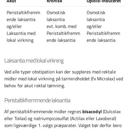
Akut
Kronisk
Opioid-induceret
Peristaltikfremm
Osmotisk
Osmotisk
ende laksantia
laksantia
laksantia
og/eller
evt. komb. med
og/eller
Laksantia med
Peristaltikfremm
Peristaltikfremm
lokal virkning
ende laksantia
ende laksantia
Laksantia med lokal virkning
Ved alle typer obstipation kan der suppleres med rektale
midler med lokal virkning på tarmindholdet (fx Microlax) ved
behov for akut rektal tømning.
Peristaltikfremmende laksantia
Af peristaltikfremmende midler regnes
bisacodyl
(Dulcolax
eller Toilax) og natriumpicosulfat (Actilax eller Laxoberal)
som ligeværdige 1. valgs præparater. Valget bør derfor bero