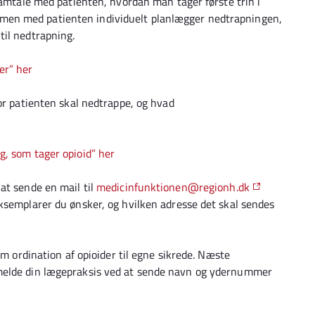
samtale med patienten, hvordan man tager første trin i
en med patienten individuelt planlægger nedtrapningen,
til nedtrapning.
er” her
or patienten skal nedtrappe, og hvad
ig, som tager opioid” her
at sende en mail til
medicinfunktionen@regionh.dk
ksemplarer du ønsker, og hvilken adresse det skal sendes
om ordination af opioider til egne sikrede. Næste
melde din lægepraksis ved at sende navn og ydernummer