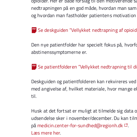
opioider. Her er både forslag til den motiverende 
nedtrapningen på en god måde, hvordan man samm
og hvordan man fastholder patientens motivation 
Se deskguiden ”Vellykket nedtrapning af opioid
Den nye patientfolder har specielt fokus på, hvorf
abstinenssymptomerne er.
Se patientfolderen ”Vellykket nedtrapning til d
Deskguiden og patientfolderen kan rekvireres ved 
med angivelse af, hvilket materiale, hvor mange e
til.
Husk at det fortsat er muligt at tilmelde sig data 
udsendelse sker i november/december. Du kan til
på
medicin.center-for-sundhed@regionh.dk
.
Læs mere her
.