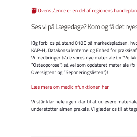
Ovenstående er en del af regionens handleplan 
Ses vi på Lægedage? Kom og få det nyes
Kig forbi os på stand 018C på markedspladsen, h
KAP-H, Datakonsulenterne og Enhed for praksisaft
Vi medbringer både vores nye materiale (fx ”Vellyk
”Osteoporose”) så vel som opdateret materiale (fx 
Oversigten” og ”Seponeringslisten”)!
Læs mere om medicinfunktionen her
Vi står klar hele ugen klar til at udlevere material
understøtter almen praksis. Vi glæder os til at tag