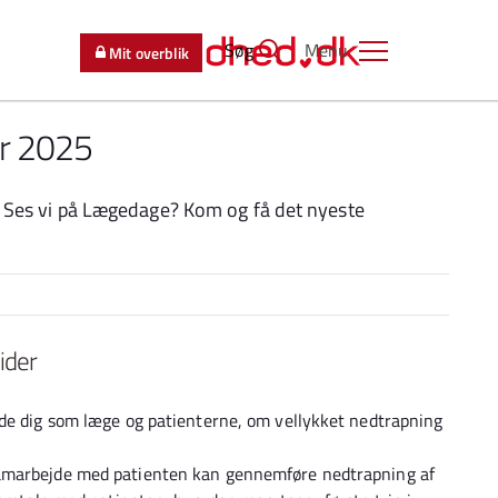
Søg
Menu
Mit overblik
r 2025
r, Ses vi på Lægedage? Kom og få det nyeste
oider
åde dig som læge og patienterne, om vellykket nedtrapning
samarbejde med patienten kan gennemføre nedtrapning af