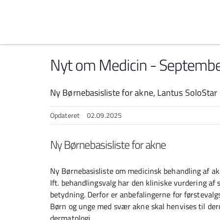
Spring til indhold
Nyt om Medicin - Septemb
Ny Børnebasisliste for akne, Lantus SoloStar
Opdateret
02.09.2025
Ny Børnebasisliste for akne
Ny Børnebasisliste om medicinsk behandling af akne
Ift. behandlingsvalg har den kliniske vurdering a
betydning. Derfor er anbefalingerne for førstevalg
Børn og unge med svær akne skal henvises til derma
dermatologi.