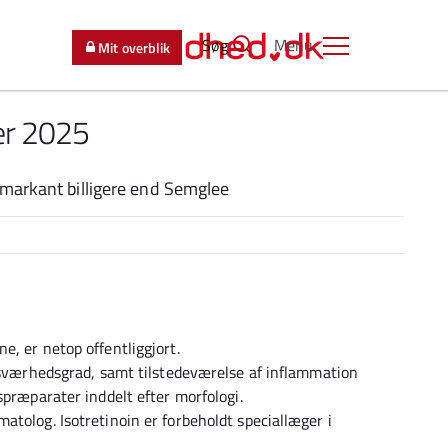
Søg
Menu
Mit overblik
er 2025
 markant billigere end Semglee
, er netop offentliggjort.
f sværhedsgrad, samt tilstedeværelse af inflammation
spræparater inddelt efter morfologi.
tolog. Isotretinoin er forbeholdt speciallæger i