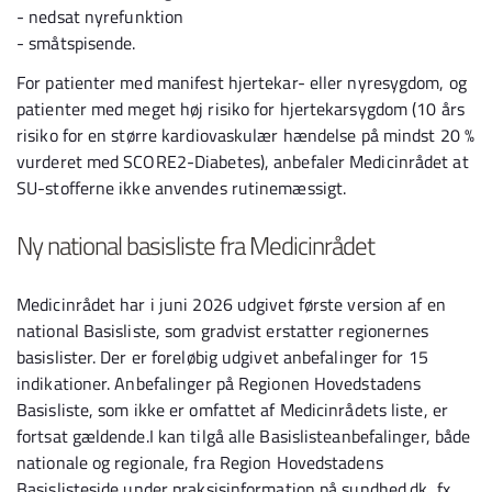
-
nedsat nyrefunktion
-
småtspisende.
For patienter med manifest hjertekar- eller nyresygdom, og
patienter med meget høj risiko for hjertekarsygdom (10 års
risiko for en større kardiovaskulær hændelse på mindst 20 %
vurderet med SCORE2-Diabetes), anbefaler Medicinrådet at
SU-stofferne ikke anvendes rutinemæssigt.
Ny national basisliste fra Medicinrådet
Medicinrådet har i juni 2026 udgivet første version af en
national Basisliste, som gradvist erstatter regionernes
basislister. Der er foreløbig udgivet anbefalinger for 15
indikationer. Anbefalinger på Regionen Hovedstadens
Basisliste, som ikke er omfattet af Medicinrådets liste, er
fortsat gældende.I kan tilgå alle Basislisteanbefalinger, både
nationale og regionale, fra Region Hovedstadens
Basislisteside under praksisinformation på sundhed.dk, fx