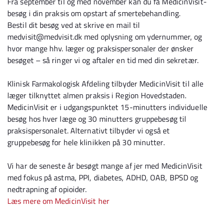
Fra september til og med november kan du få MedicinVisit-
besøg i din praksis om opstart af smertebehandling.
Bestil dit besøg ved at skrive en mail til
medvisit@medvisit.dk med oplysning om ydernummer, og
hvor mange hhv. læger og praksispersonaler der ønsker
besøget – så ringer vi og aftaler en tid med din sekretær.
Klinisk Farmakologisk Afdeling tilbyder MedicinVisit til alle
læger tilknyttet almen praksis i Region Hovedstaden.
MedicinVisit er i udgangspunktet 15-minutters individuelle
besøg hos hver læge og 30 minutters gruppebesøg til
praksispersonalet. Alternativt tilbyder vi også et
gruppebesøg for hele klinikken på 30 minutter.
Vi har de seneste år besøgt mange af jer med MedicinVisit
med fokus på astma, PPI, diabetes, ADHD, OAB, BPSD og
nedtrapning af opioider.
Læs mere om MedicinVisit her