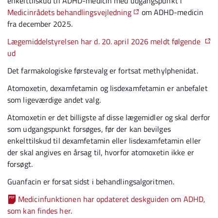
enkelttilskud til ADHD-medicin med udgangspunkt i
Medicinrådets behandlingsvejledning
om ADHD-medicin
fra december 2025.
Lægemiddelstyrelsen har d. 20. april 2026 meldt følgende
ud
Det farmakologiske førstevalg er fortsat methylphenidat.
Atomoxetin, dexamfetamin og lisdexamfetamin er anbefalet
som ligeværdige andet valg.
Atomoxetin er det billigste af disse lægemidler og skal derfor
som udgangspunkt forsøges, før der kan bevilges
enkelttilskud til dexamfetamin eller lisdexamfetamin eller
der skal angives en årsag til, hvorfor atomoxetin ikke er
forsøgt.
Guanfacin er forsat sidst i behandlingsalgoritmen.
Medicinfunktionen har opdateret deskguiden om ADHD,
som kan findes her
.