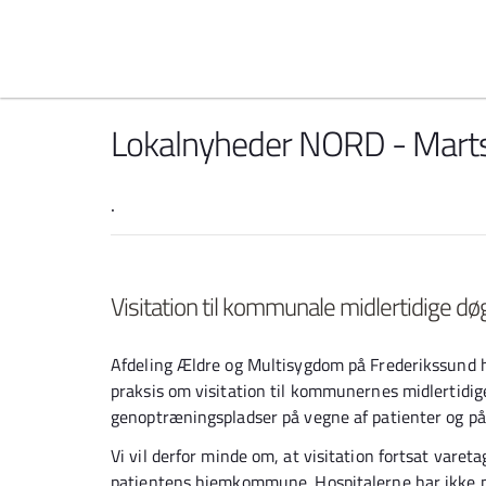
Spring til indhold
Lokalnyheder NORD - Mart
.
Visitation til kommunale midlertidige 
Afdeling Ældre og Multisygdom på Frederikssund ho
praksis om visitation til kommunernes midlertidi
genoptræningspladser på vegne af patienter og på
Vi vil derfor minde om, at visitation fortsat vare
patientens hjemkommune. Hospitalerne har ikke mynd