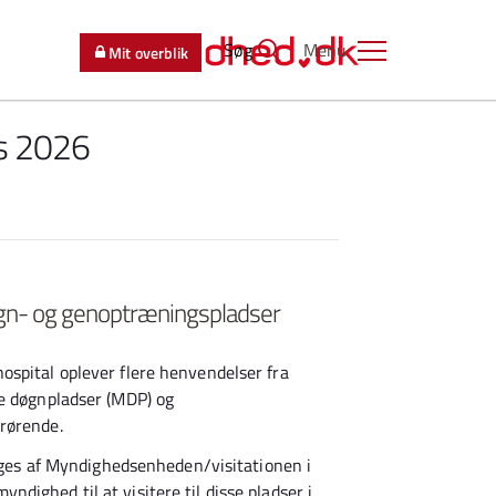
Søg
Menu
Mit overblik
s 2026
døgn- og genoptræningspladser
spital oplever flere henvendelser fra
ge døgnpladser (MDP) og
rørende.
tages af Myndighedsenheden/visitationen i
ighed til at visitere til disse pladser i