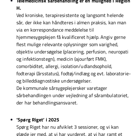
Telemedicinsk sårbehandling er en mulighed i Region
H.
Ved kroniske, terapiresistente og langsomt helende
sår, der ikke kan håndteres i almen praksis, kan man
via en korrespondance meddelelse til
hjemmesygeplejen få kvalificeret hjælp. Angiv gerne
flest mulige relevante oplysninger som varighed,
objektiv undersøgelse (placering, perfusion, neuropati
og infektionstegn), medicin (ajourført FMK),
comorbiditet, allergi, isolation/udlandsophold,
fodterapi (årsstatus), fodtøj/indlæg og evt. laboratorie-
og billeddiagnostiske undersøgelser.
De kommunale sårsygeplejersker varetager
sårbehandlingen under vejledning af sårambulatoriet,
der har behandlingsansvaret.
’Spørg Riget’ i 2025
Spørg Riget har nu afviklet 3 sessioner, og vi kan
glæde jer med, at vi har vurderet, at vi har ramt et