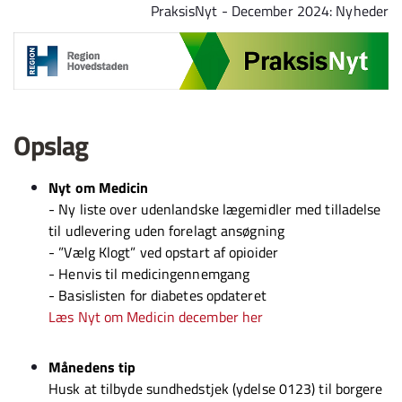
Spring til indhold
PraksisNyt - December 2024: Nyheder
Opslag
Nyt om Medicin
-
Ny liste over udenlandske lægemidler med tilladelse
til udlevering uden forelagt ansøgning
- ”Vælg Klogt” ved opstart af opioider
- Henvis til medicingennemgang
- Basislisten for diabetes opdateret
Læs Nyt om Medicin december her
Månedens tip
Husk at tilbyde sundhedstjek (ydelse 0123) til borgere