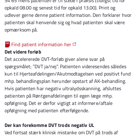
54 65 mens patienten er til stede i praksis (tidligst tid for
opkald 08.00 og senest tid for opkald 13.00). Print og
udlever gerne denne patient information. Den forklarer hvor
patienten skal henvende sig og hvad patienten skal være
opmærksom på.
Find patient information her
Det videre forløb
Det accelererede DVT-forløb giver alene svar på
spørgsmålet; ”DVT ja/nej”. Patienten videresendes således
kun til Hjerteafdelingen/Akutmodtagelsen ved positivt fund
mhp. behandlingsplan herunder opstart af AK-behandling.
Hvis patienten har negativ ultralydsskanning, afsluttes
patienten på Røntgenafdelingen til egen læge mhp.
opfølgning. Det er derfor vigtigt at informere/aftale
opfølgning med patienten efterfølgende.
Der kan forekomme DVT trods negativ UL
Ved fortsat stærk klinisk mistanke om DVT på trods af