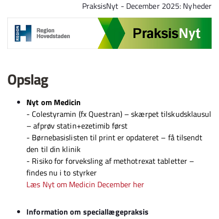
Spring til indhold
PraksisNyt - December 2025: Nyheder
Opslag
Nyt om Medicin
- Colestyramin (fx Questran) – skærpet tilskudsklausul
– afprøv statin+ezetimib først
- Børnebasislisten til print er opdateret – få tilsendt
den til din klinik
- Risiko for forveksling af methotrexat tabletter –
findes nu i to styrker
Læs Nyt om Medicin December her
Information om speciallægepraksis