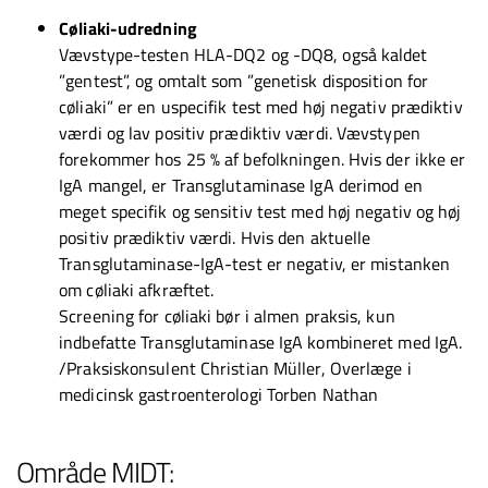
Cøliaki-udredning
Vævstype-testen HLA-DQ2 og -DQ8, også kaldet
”gentest”, og omtalt som ”genetisk disposition for
cøliaki” er en uspecifik test med høj negativ prædiktiv
værdi og lav positiv prædiktiv værdi. Vævstypen
forekommer hos 25 % af befolkningen. Hvis der ikke er
IgA mangel, er Transglutaminase IgA derimod en
meget specifik og sensitiv test med høj negativ og høj
positiv prædiktiv værdi. Hvis den aktuelle
Transglutaminase-IgA-test er negativ, er mistanken
om cøliaki afkræftet.
Screening for cøliaki bør i almen praksis, kun
indbefatte Transglutaminase IgA kombineret med IgA.
/Praksiskonsulent Christian Müller, Overlæge i
medicinsk gastroenterologi Torben Nathan
Område MIDT: